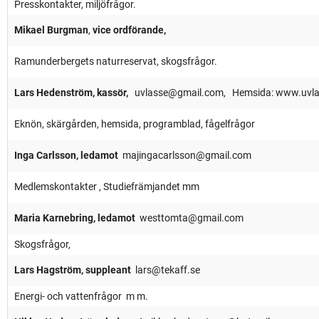
Presskontakter, miljöfrågor.
50-årsjubiléum
Mikael Burgman
,
vice ordförande,
Årsberättelser
Ramunderbergets naturreservat, skogsfrågor.
Högholmen i S:t Anna skärgård
Lars Hedenström, kassör,
uvlasse@gmail.com, Hemsida: www.uvla
Eknön, skärgården, hemsida, programblad, fågelfrågor
Inga Carlsson, ledamot
majingacarlsson@gmail.com
Medlemskontakter , Studiefrämjandet mm
Maria Karnebring, ledamot
westtomta@gmail.com
Skogsfrågor,
Lars Hagström, suppleant
lars@tekaff.se
Energi- och vattenfrågor m m.