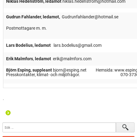
Niklas Hedenström, ledamot
niklas.hedenstrom@hotmail.com
Gudrun Fahlander, ledamot,
Gudrunfahlander@hotmail.se
Postmottagare m. m.
Lars Bodelius, ledamot
lars.bodelius@gmail.com
Erik Malmfors
,
ledamot
erik@malmfors.com
Björn Esping, suppleant
bjorn@esping.net Hemsida: www.esping
Presskontakter, klimat- och miljöfrågor. 070-373